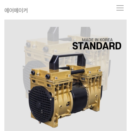
T
에어메이커
o
g
g
l
e
n
a
v
i
g
a
t
i
o
n