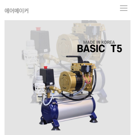
T
에어메이커
o
g
g
l
e
n
a
v
i
g
a
t
i
o
n