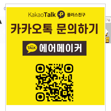
T
에어메이커
o
g
g
l
P
N
e
r
e
n
e
x
a
v
t
v
i
i
o
g
u
a
s
t
i
o
n
MEDICAL TREATMENT