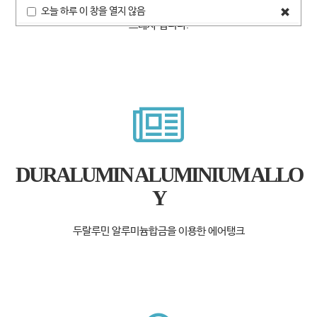
CLEAN AIR 생산으로 의료 장비에 적합한 오일리스 콤
오늘 하루 이 창을 열지 않음
close p
프레샤 입니다.
DURALUMIN ALUMINIUM ALLO
Y​
두랄루민 알루미늄합금을 이용한 에어탱크