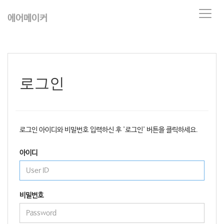
T
에어메이커
o
g
g
l
e
n
로그인
a
v
i
g
a
로그인 아이디와 비밀번호 입력하신 후 '로그인' 버튼을 클릭하세요.
t
i
아이디
o
n
비밀번호