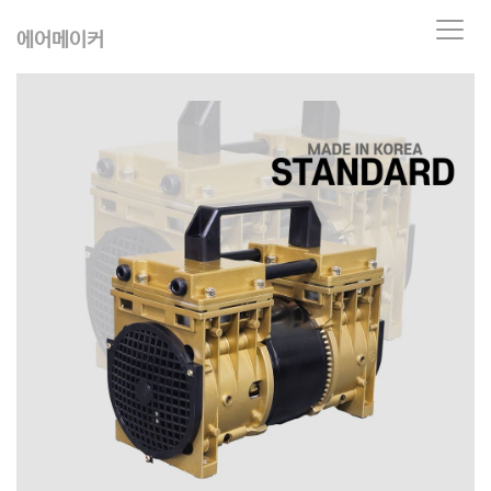
T
에어메이커
o
g
g
l
e
n
a
v
i
g
a
t
i
o
n